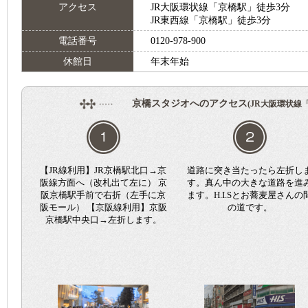
アクセス
JR大阪環状線「京橋駅」徒歩3分
JR東西線「京橋駅」徒歩3分
電話番号
0120-978-900
休館日
年末年始
京橋スタジオへのアクセス
(JR大阪環状線
【JR線利用】JR京橋駅北口→京
道路に突き当たったら左折し
阪線方面へ（改札出て左に） 京
す。真ん中の大きな道路を進
阪京橋駅手前で右折（左手に京
ます。H.I.Sとお蕎麦屋さんの
阪モール） 【京阪線利用】京阪
の道です。
京橋駅中央口→左折します。