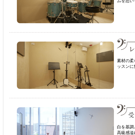
ムを思い
素材の柔
ッスンに
白を基調
高級感溢