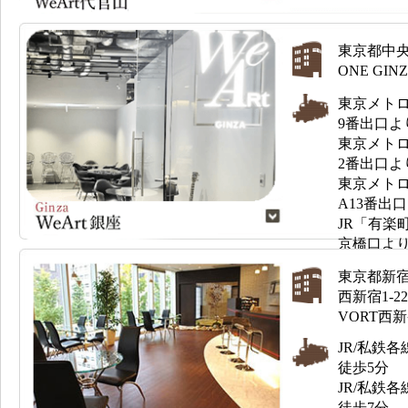
東京都中央区
ONE GI
東京メト
9番出口よ
東京メト
2番出口よ
東京メト
A13番出
JR「有楽
京橋口より
東京都新
西新宿1-22
VORT西新
JR/私鉄
徒歩5分
JR/私鉄
徒歩7分