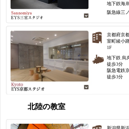
地下鉄海岸
阪急線三ノ
京都府京
室町綾小路
1F
地下鉄 烏
徒歩3分
阪急電鉄
徒歩3分
北陸の教室
新潟県新