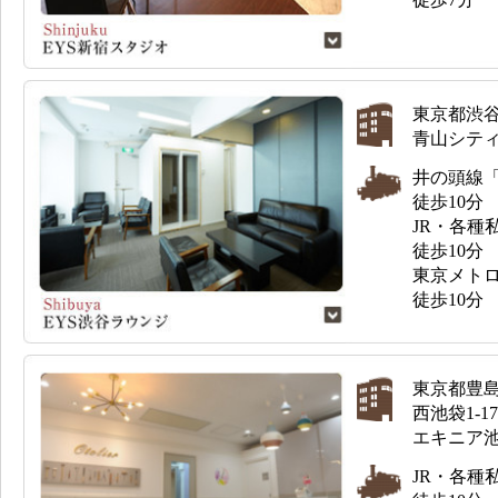
東京都渋谷区
青山シティ
井の頭線
徒歩10分
JR・各種
徒歩10分
東京メト
徒歩10分
東京都豊
西池袋1-17
エキニア池
JR・各種