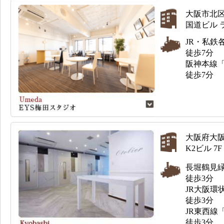
大阪市北区曽
国道ビル 
JR・私鉄
徒歩7分
阪神本線
徒歩7分
大阪府大阪
K2ビル 7F
長堀鶴見
徒歩3分
JR大阪環
徒歩3分
JR東西線
徒歩3分