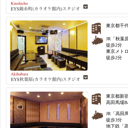
東京都千代
JR「秋葉
徒歩2分
東京メト
徒歩2分
東京都新
高田馬場B
JR「高田
徒歩3分
地下鉄「