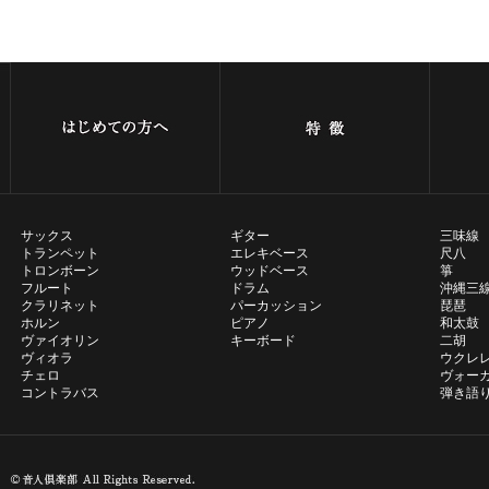
サックス
ギター
三味線
トランペット
エレキベース
尺八
トロンボーン
ウッドベース
箏
フルート
ドラム
沖縄三
クラリネット
パーカッション
琵琶
ホルン
ピアノ
和太鼓
ヴァイオリン
キーボード
二胡
ヴィオラ
ウクレ
チェロ
ヴォー
コントラバス
弾き語