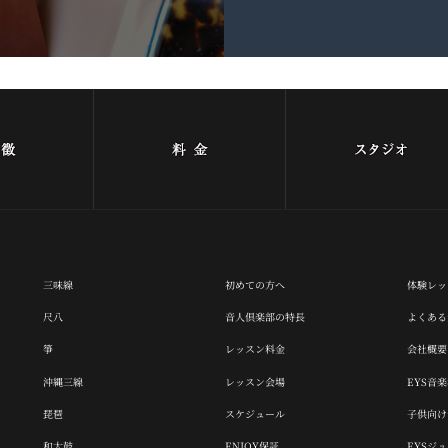
三味線
初めての方へ
体験レッ
尺八
音人倶楽部の特長
よくある
箏
レッスン料金
会社概要
沖縄三線
レッスン会場
EYS音
琵琶
スケジュール
子供向け音
和太鼓
ENJOY保証
EYSジ