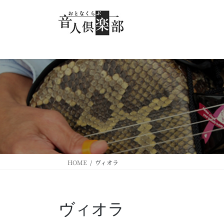
コ
ナ
ン
ビ
テ
ゲ
ン
ー
ツ
シ
へ
ョ
ス
ン
キ
に
ッ
移
プ
動
HOME
ヴィオラ
ヴィオラ