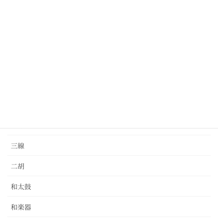
クラリネット
ドラム
パーカッション
バイオリン
ピアノ
ベース
三味線
三線
二胡
和太鼓
和楽器