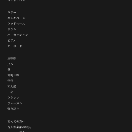
ギター
エレキベース
ウッドベース
ドラム
パーカッション
ピアノ
キーボード
三味線
尺八
箏
沖縄三線
琵琶
和太鼓
二胡
ウクレレ
ヴォーカル
弾き語り
初めての方へ
音人倶楽部の特長