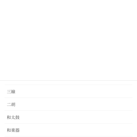
クラリネット
ドラム
パーカッション
バイオリン
ピアノ
ベース
三味線
三線
二胡
和太鼓
和楽器