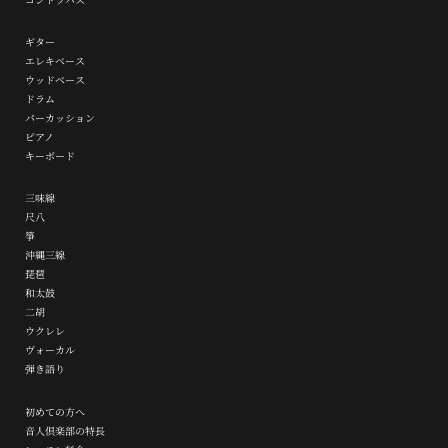
ギター
エレキベース
ウッドベース
ドラム
パーカッション
ピアノ
キーボード
三味線
尺八
箏
沖縄三線
琵琶
和太鼓
二胡
ウクレレ
ヴォーカル
弾き語り
初めての方へ
音人倶楽部の特長