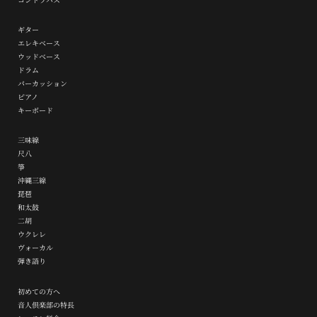
ギター
エレキベース
ウッドベース
ドラム
パーカッション
ピアノ
キーボード
三味線
尺八
箏
沖縄三線
琵琶
和太鼓
二胡
ウクレレ
ヴォーカル
弾き語り
初めての方へ
音人倶楽部の特長