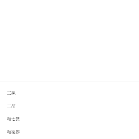
クラリネット
ドラム
パーカッション
バイオリン
ピアノ
ベース
三味線
三線
二胡
和太鼓
和楽器