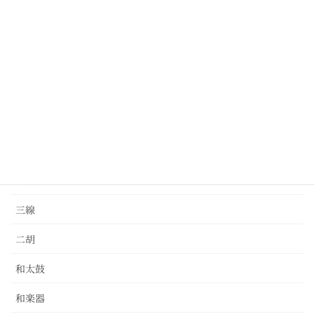
クラリネット
ドラム
パーカッション
バイオリン
ピアノ
ベース
三味線
三線
二胡
和太鼓
和楽器