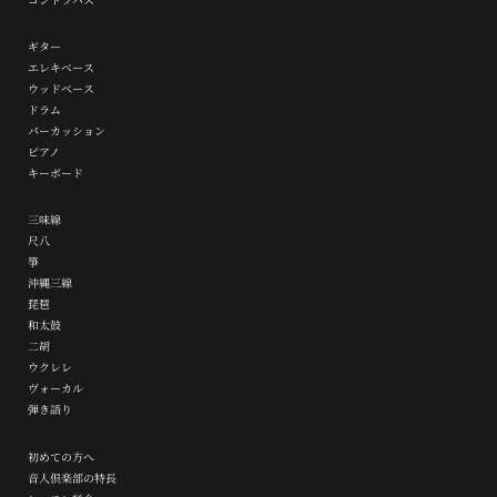
ギター
エレキベース
ウッドベース
ドラム
パーカッション
ピアノ
キーボード
三味線
尺八
箏
沖縄三線
琵琶
和太鼓
二胡
ウクレレ
ヴォーカル
弾き語り
初めての方へ
音人倶楽部の特長