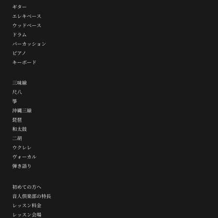
ギター
エレキベース
ウッドベース
ドラム
パーカッション
ピアノ
キーボード
三味線
尺八
箏
沖縄三線
琵琶
和太鼓
二胡
ウクレレ
ヴォーカル
弾き語り
初めての方へ
音人倶楽部の特長
レッスン料金
レッスン会場