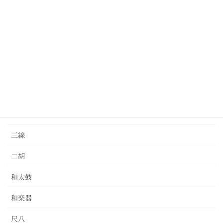
ドラム
パーカッション
バイオリン
ピアノ
ベース
三味線
三線
二胡
和太鼓
和楽器
尺八