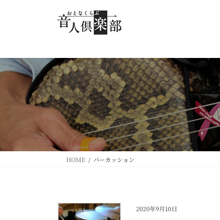
コ
ナ
ン
ビ
テ
ゲ
ン
ー
ツ
シ
へ
ョ
ス
ン
キ
に
ッ
移
プ
動
HOME
パーカッション
2020年9月10日