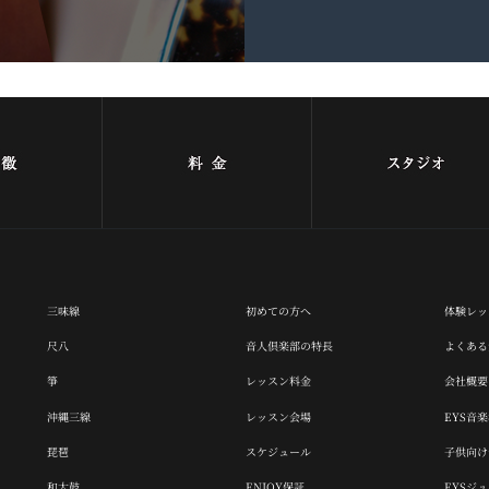
三味線
初めての方へ
体験レッ
尺八
音人倶楽部の特長
よくある
箏
レッスン料金
会社概要
沖縄三線
レッスン会場
EYS音
琵琶
スケジュール
子供向け音
和太鼓
ENJOY保証
EYSジ