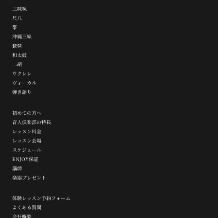
三味線
尺八
箏
沖縄三線
琵琶
和太鼓
二胡
ウクレレ
ヴォーカル
弾き語り
初めての方へ
音人倶楽部の特長
レッスン料金
レッスン会場
スケジュール
ENJOY保証
講師
楽器プレゼント
体験レッスン予約フォーム
よくある質問
会社概要