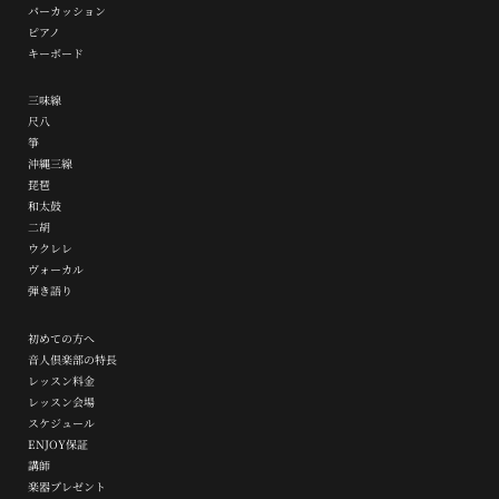
パーカッション
ピアノ
キーボード
三味線
尺八
箏
沖縄三線
琵琶
和太鼓
二胡
ウクレレ
ヴォーカル
弾き語り
初めての方へ
音人倶楽部の特長
レッスン料金
レッスン会場
スケジュール
ENJOY保証
講師
楽器プレゼント