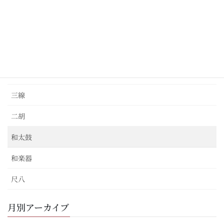
バイオリン
ピアノ
ベース
三味線
三線
二胡
和太鼓
和楽器
尺八
月別アーカイブ